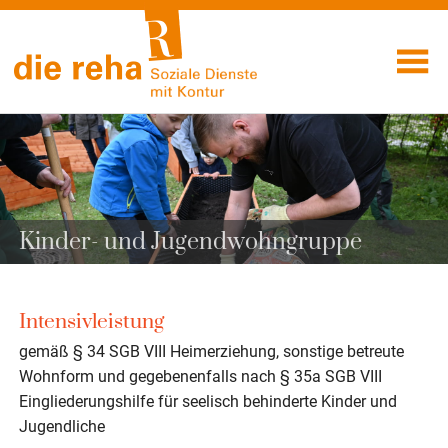
Visuelle
Skip
Assistenzsoftware
to
Soziale
öffnen.
content
Dienste mit
Kontur
Kinder- und Jugendwohngruppe
Intensivleistung
gemäß § 34 SGB VIII Heimerziehung, sonstige betreute
Wohnform und gegebenenfalls nach § 35a SGB VIII
Eingliederungshilfe für seelisch behinderte Kinder und
Jugendliche