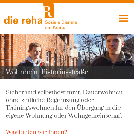
Visuelle
Skip
Assistenzsoftware
to
Soziale
öffnen.
content
Dienste mit
Kontur
Wohnheim Pistoriusstraße
Sicher und selbstbestimmt: Dauerwohnen
ohne zeitliche Begrenzung oder
Trainingswohnen für den Übergang in die
eigene Wohnung oder Wohngemeinschaft
Was bieten wir Ihnen?