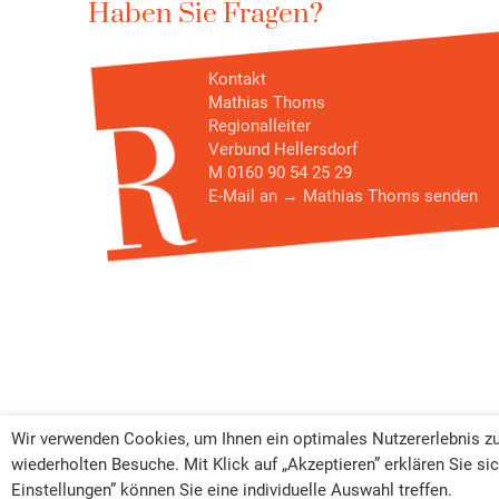
Haben Sie Fragen?
Kontakt
Mathias Thoms
Regionalleiter
Verbund Hellersdorf
M 0160 90 54 25 29
E-Mail an →
Mathias Thoms
senden
Wir verwenden Cookies, um Ihnen ein optimales Nutzererlebnis zu 
Alle Leistungen
wiederholten Besuche. Mit Klick auf „Akzeptieren” erklären Sie 
Einstellungen” können Sie eine individuelle Auswahl treffen.