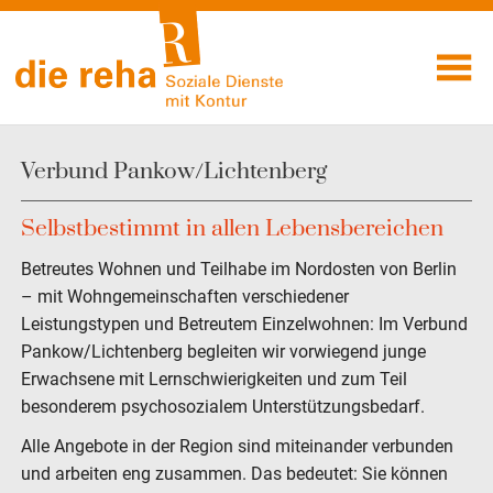
Visuelle
Skip
Assistenzsoftware
to
Soziale
öffnen.
content
Dienste mit
Kontur
Verbund Pankow/Lichtenberg
Selbstbestimmt in allen Lebensbereichen
Betreutes Wohnen und Teilhabe im Nordosten von Berlin
– mit Wohngemeinschaften verschiedener
Leistungstypen und Betreutem Einzelwohnen: Im Verbund
Pankow/Lichtenberg begleiten wir vorwiegend junge
Erwachsene mit Lernschwierigkeiten und zum Teil
besonderem psychosozialem Unterstützungsbedarf.
Alle Angebote in der Region sind miteinander verbunden
und arbeiten eng zusammen. Das bedeutet: Sie können