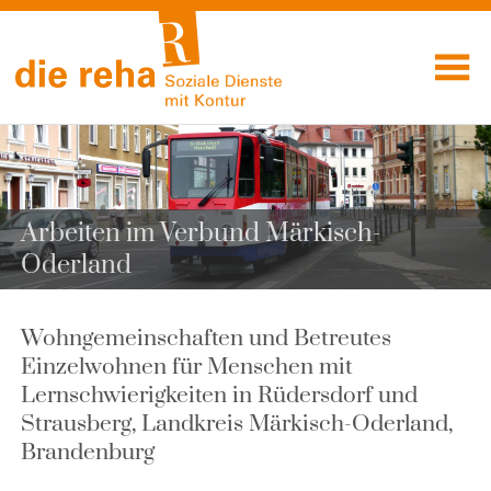
Visuelle
Skip
Assistenzsoftware
to
Soziale
öffnen.
content
Dienste mit
Kontur
Arbeiten im Verbund Märkisch-
Oderland
Wohngemeinschaften und Betreutes
Einzelwohnen für Menschen mit
Lernschwierigkeiten in Rüdersdorf und
Strausberg, Landkreis Märkisch-Oderland,
Brandenburg