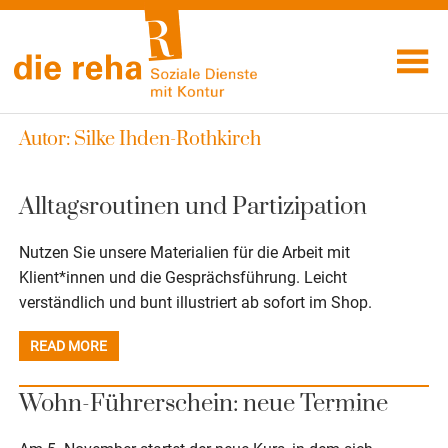
Visuelle
Skip
Assistenzsoftware
to
Soziale
öffnen.
content
Dienste mit
Kontur
Autor:
Silke Ihden-Rothkirch
Alltagsroutinen und Partizipation
Aktuelles
22. Juli 2026
Nutzen Sie unsere Materialien für die Arbeit mit
Klient*innen und die Gesprächsführung. Leicht
verständlich und bunt illustriert ab sofort im Shop.
READ MORE
Wohn-Führerschein: neue Termine
Aktuelles
22. August 2025