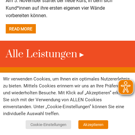
Am 5. November startet der neue Kurs, in dem sich
Kund*innen auf ihre ersten eigenen vier Wände
vorbereiten können.
READ MORE
Alle Leistungen
Wir verwenden Cookies, um Ihnen ein optimales Nutzererlebnis
zu bieten. Mittels Cookies erinnern wir uns an Ihre Präferenzen
und wiederholten Besuche. Mit Klick auf „Akzeptieren” erklären
Sie sich mit der Verwendung von ALLEN Cookies
einverstanden. Unter „Cookie-Einstellungen” können Sie eine
individuelle Auswahl treffen.
Datenschutz
Kontakt
Cookie-Einstellungen
Anfahrt
Impressum
Cookie-Einstellungen
Akzeptieren