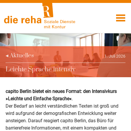
Visuelle
Skip
Assistenzsoftware
to
Soziale
öffnen.
content
Dienste mit
Kontur
◂ Aktuelles
1. Juli 2026
Leichte Sprache intensiv
Aktuelles
capito Berlin bietet ein neues Format: den Intensivkurs
»Leichte und Einfache Sprache«
.
Der Bedarf an leicht verständlichen Texten ist groß und
wird aufgrund der demografischen Entwicklung weiter
ansteigen. Darauf reagiert capito Berlin, das Büro für
barrierefreie Informationen, mit einem kompakten und