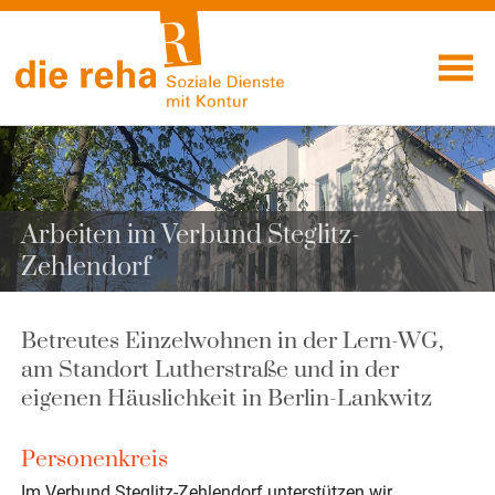
Visuelle
Skip
Assistenzsoftware
to
Soziale
öffnen.
content
Dienste mit
Kontur
Arbeiten im Verbund Steglitz-
Zehlendorf
Betreutes Einzelwohnen in der Lern-WG,
am Standort Lutherstraße und in der
eigenen Häuslichkeit in Berlin-Lankwitz
Personenkreis
Im Verbund Steglitz-Zehlendorf unterstützen wir