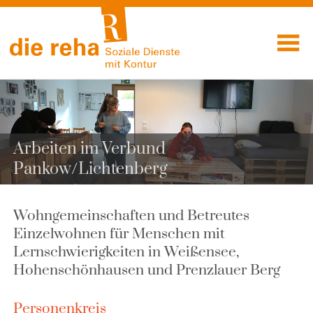
Visuelle
Skip
Assistenzsoftware
to
Soziale
öffnen.
content
Dienste mit
Kontur
Arbeiten im Verbund
Pankow/Lichtenberg
Wohngemeinschaften und Betreutes
Einzelwohnen für Menschen mit
Lernschwierigkeiten in Weißensee,
Hohenschönhausen und Prenzlauer Berg
Personenkreis